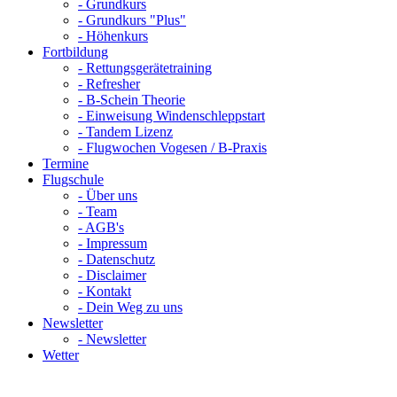
-
Grundkurs
-
Grundkurs "Plus"
-
Höhenkurs
Fortbildung
-
Rettungsgerätetraining
-
Refresher
-
B-Schein Theorie
-
Einweisung Windenschleppstart
-
Tandem Lizenz
-
Flugwochen Vogesen / B-Praxis
Termine
Flugschule
-
Über uns
-
Team
-
AGB's
-
Impressum
-
Datenschutz
-
Disclaimer
-
Kontakt
-
Dein Weg zu uns
Newsletter
-
Newsletter
Wetter